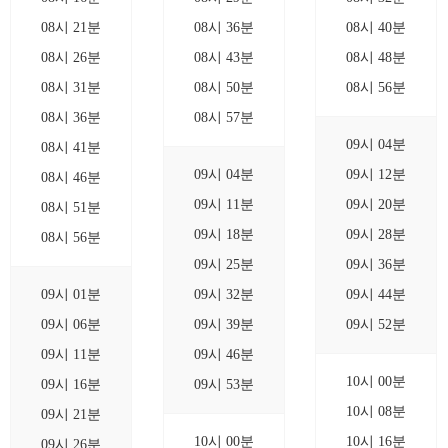
08시 21분
08시 36분
08시 40분
08시 26분
08시 43분
08시 48분
08시 31분
08시 50분
08시 56분
08시 36분
08시 57분
09시 04분
08시 41분
09시 04분
09시 12분
08시 46분
09시 11분
09시 20분
08시 51분
09시 18분
09시 28분
08시 56분
09시 25분
09시 36분
09시 01분
09시 32분
09시 44분
09시 06분
09시 39분
09시 52분
09시 11분
09시 46분
10시 00분
09시 16분
09시 53분
10시 08분
09시 21분
10시 00분
10시 16분
09시 26분