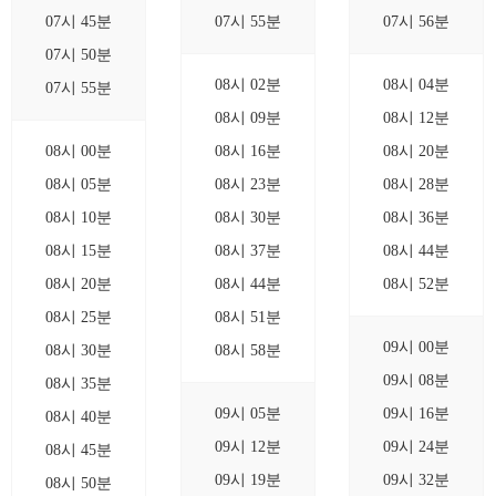
07시 45분
07시 55분
07시 56분
07시 50분
08시 02분
08시 04분
07시 55분
08시 09분
08시 12분
08시 00분
08시 16분
08시 20분
08시 05분
08시 23분
08시 28분
08시 10분
08시 30분
08시 36분
08시 15분
08시 37분
08시 44분
08시 20분
08시 44분
08시 52분
08시 25분
08시 51분
09시 00분
08시 30분
08시 58분
09시 08분
08시 35분
09시 05분
09시 16분
08시 40분
09시 12분
09시 24분
08시 45분
09시 19분
09시 32분
08시 50분