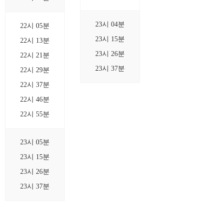
23시 04분
22시 05분
23시 15분
22시 13분
23시 26분
22시 21분
23시 37분
22시 29분
22시 37분
22시 46분
22시 55분
23시 05분
23시 15분
23시 26분
23시 37분