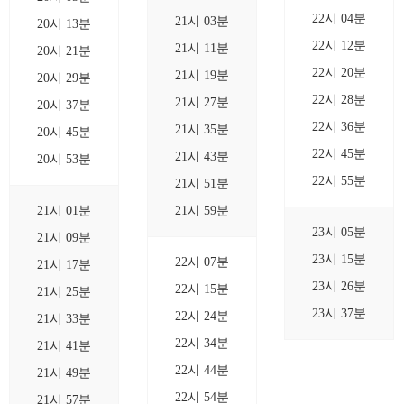
22시 04분
21시 03분
20시 13분
22시 12분
21시 11분
20시 21분
22시 20분
21시 19분
20시 29분
22시 28분
21시 27분
20시 37분
22시 36분
21시 35분
20시 45분
22시 45분
21시 43분
20시 53분
22시 55분
21시 51분
21시 01분
21시 59분
23시 05분
21시 09분
23시 15분
22시 07분
21시 17분
23시 26분
22시 15분
21시 25분
23시 37분
22시 24분
21시 33분
22시 34분
21시 41분
22시 44분
21시 49분
22시 54분
21시 57분