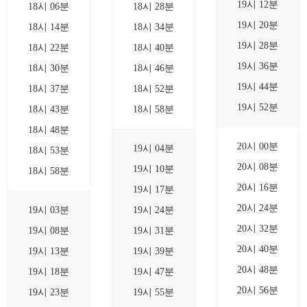
19시 12분
18시 06분
18시 28분
19시 20분
18시 14분
18시 34분
19시 28분
18시 22분
18시 40분
19시 36분
18시 30분
18시 46분
19시 44분
18시 37분
18시 52분
19시 52분
18시 43분
18시 58분
18시 48분
20시 00분
19시 04분
18시 53분
20시 08분
19시 10분
18시 58분
20시 16분
19시 17분
20시 24분
19시 03분
19시 24분
20시 32분
19시 08분
19시 31분
20시 40분
19시 13분
19시 39분
20시 48분
19시 18분
19시 47분
20시 56분
19시 23분
19시 55분