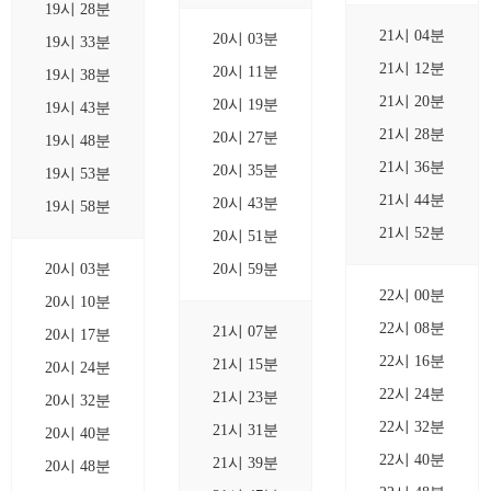
19시 28분
21시 04분
20시 03분
19시 33분
21시 12분
20시 11분
19시 38분
21시 20분
20시 19분
19시 43분
21시 28분
20시 27분
19시 48분
21시 36분
20시 35분
19시 53분
21시 44분
20시 43분
19시 58분
21시 52분
20시 51분
20시 03분
20시 59분
22시 00분
20시 10분
22시 08분
21시 07분
20시 17분
22시 16분
21시 15분
20시 24분
22시 24분
21시 23분
20시 32분
22시 32분
21시 31분
20시 40분
22시 40분
21시 39분
20시 48분