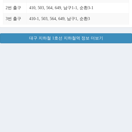
2번 출구
410, 503, 564, 649, 남구1-1, 순환3-1
3번 출구
410-1, 503, 564, 649, 남구1, 순환3
대구 지하철 1호선 지하철역 정보 더보기