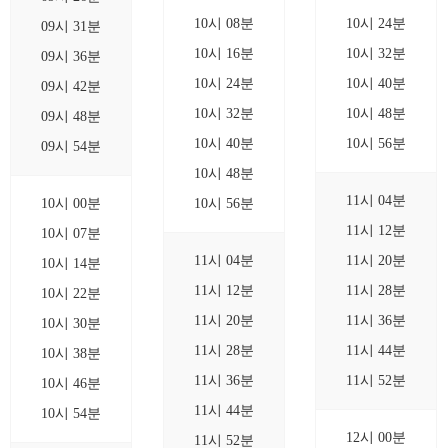
10시 08분
10시 24분
09시 31분
10시 16분
10시 32분
09시 36분
10시 24분
10시 40분
09시 42분
10시 32분
10시 48분
09시 48분
10시 40분
10시 56분
09시 54분
10시 48분
11시 04분
10시 00분
10시 56분
11시 12분
10시 07분
11시 04분
11시 20분
10시 14분
11시 12분
11시 28분
10시 22분
11시 20분
11시 36분
10시 30분
11시 28분
11시 44분
10시 38분
11시 36분
11시 52분
10시 46분
11시 44분
10시 54분
12시 00분
11시 52분