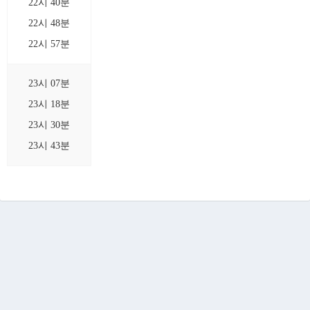
22시 40분
22시 48분
22시 57분
23시 07분
23시 18분
23시 30분
23시 43분