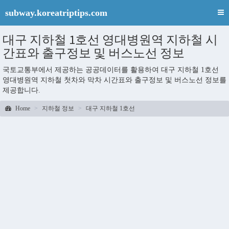
subway.koreatriptips.com
대구 지하철 1호선 영대병원역 지하철 시
간표와 출구정보 및 버스노선 정보
국토교통부에서 제공하는 공공데이터를 활용하여 대구 지하철 1호선
영대병원역 지하철 첫차와 막차 시간표와 출구정보 및 버스노선 정보를
제공합니다.
Home
지하철 정보
대구 지하철 1호선