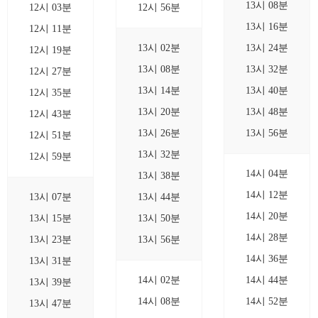
13시 08분
12시 03분
12시 56분
13시 16분
12시 11분
13시 02분
13시 24분
12시 19분
13시 08분
13시 32분
12시 27분
13시 14분
13시 40분
12시 35분
13시 20분
13시 48분
12시 43분
13시 26분
13시 56분
12시 51분
13시 32분
12시 59분
14시 04분
13시 38분
14시 12분
13시 07분
13시 44분
14시 20분
13시 15분
13시 50분
14시 28분
13시 23분
13시 56분
14시 36분
13시 31분
14시 02분
14시 44분
13시 39분
14시 08분
14시 52분
13시 47분