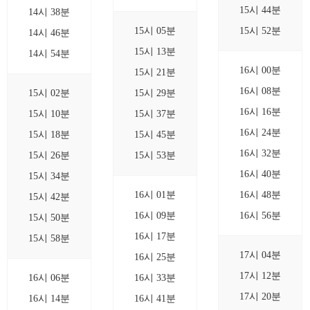
15시 44분
14시 38분
15시 05분
15시 52분
14시 46분
15시 13분
14시 54분
16시 00분
15시 21분
16시 08분
15시 02분
15시 29분
16시 16분
15시 10분
15시 37분
16시 24분
15시 18분
15시 45분
16시 32분
15시 26분
15시 53분
16시 40분
15시 34분
16시 01분
16시 48분
15시 42분
16시 09분
16시 56분
15시 50분
16시 17분
15시 58분
17시 04분
16시 25분
17시 12분
16시 06분
16시 33분
17시 20분
16시 14분
16시 41분