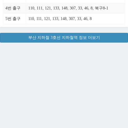
4번 출구
110, 111, 121, 133, 148, 307, 33, 46, 8, 북구8-1
5번 출구
110, 111, 121, 133, 148, 307, 33, 46, 8
부산 지하철 3호선 지하철역 정보 더보기