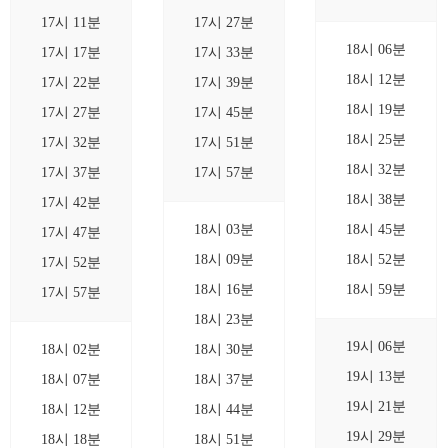
17시 11분
17시 27분
18시 06분
17시 17분
17시 33분
18시 12분
17시 22분
17시 39분
18시 19분
17시 27분
17시 45분
18시 25분
17시 32분
17시 51분
18시 32분
17시 37분
17시 57분
18시 38분
17시 42분
18시 03분
18시 45분
17시 47분
18시 09분
18시 52분
17시 52분
18시 16분
18시 59분
17시 57분
18시 23분
19시 06분
18시 02분
18시 30분
19시 13분
18시 07분
18시 37분
19시 21분
18시 12분
18시 44분
19시 29분
18시 18분
18시 51분