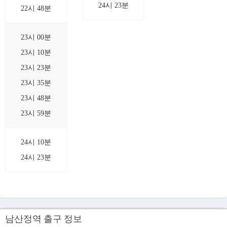
24시 23분
22시 48분
23시 00분
23시 10분
23시 23분
23시 35분
23시 48분
23시 59분
24시 10분
24시 23분
남산정역 출구 정보