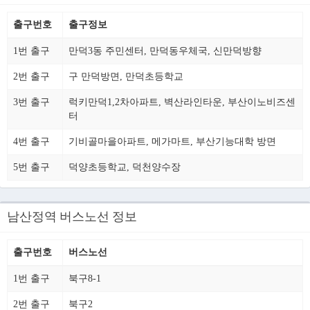
출구번호
출구정보
1번 출구
만덕3동 주민센터, 만덕동우체국, 신만덕방향
2번 출구
구 만덕방면, 만덕초등학교
3번 출구
럭키만덕1,2차아파트, 벽산라인타운, 부산이노비즈센
터
4번 출구
기비골마을아파트, 메가마트, 부산기능대학 방면
5번 출구
덕양초등학교, 덕천양수장
남산정역 버스노선 정보
출구번호
버스노선
1번 출구
북구8-1
2번 출구
북구2