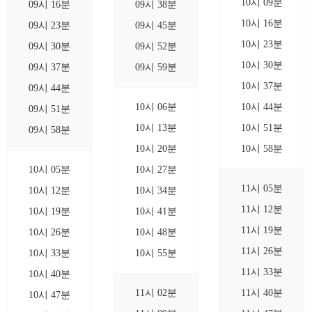
10시 09분
09시 16분
09시 38분
10시 16분
09시 23분
09시 45분
10시 23분
09시 30분
09시 52분
10시 30분
09시 37분
09시 59분
10시 37분
09시 44분
10시 06분
10시 44분
09시 51분
10시 13분
10시 51분
09시 58분
10시 20분
10시 58분
10시 05분
10시 27분
11시 05분
10시 12분
10시 34분
11시 12분
10시 19분
10시 41분
11시 19분
10시 26분
10시 48분
11시 26분
10시 33분
10시 55분
11시 33분
10시 40분
11시 02분
11시 40분
10시 47분