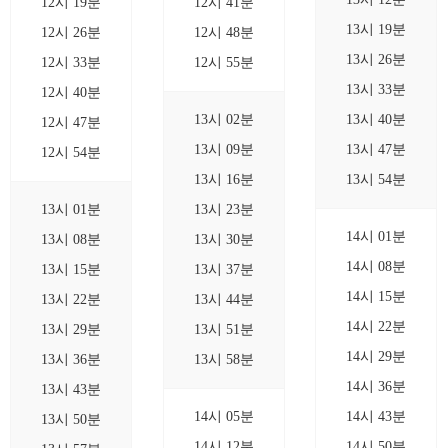
12시 19분
12시 41분
13시 19분
12시 26분
12시 48분
13시 26분
12시 33분
12시 55분
13시 33분
12시 40분
13시 02분
13시 40분
12시 47분
13시 09분
13시 47분
12시 54분
13시 16분
13시 54분
13시 01분
13시 23분
14시 01분
13시 08분
13시 30분
14시 08분
13시 15분
13시 37분
14시 15분
13시 22분
13시 44분
14시 22분
13시 29분
13시 51분
14시 29분
13시 36분
13시 58분
14시 36분
13시 43분
14시 05분
14시 43분
13시 50분
14시 12분
14시 50분