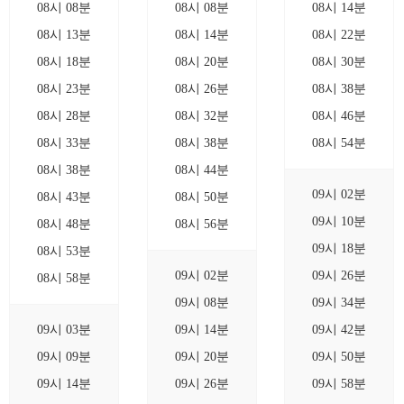
08시 08분
08시 08분
08시 14분
08시 13분
08시 14분
08시 22분
08시 18분
08시 20분
08시 30분
08시 23분
08시 26분
08시 38분
08시 28분
08시 32분
08시 46분
08시 33분
08시 38분
08시 54분
08시 38분
08시 44분
09시 02분
08시 43분
08시 50분
09시 10분
08시 48분
08시 56분
09시 18분
08시 53분
09시 02분
09시 26분
08시 58분
09시 08분
09시 34분
09시 03분
09시 14분
09시 42분
09시 09분
09시 20분
09시 50분
09시 14분
09시 26분
09시 58분