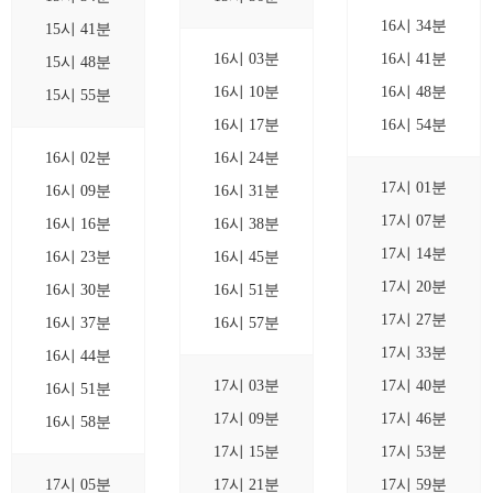
16시 34분
15시 41분
16시 03분
16시 41분
15시 48분
16시 10분
16시 48분
15시 55분
16시 17분
16시 54분
16시 02분
16시 24분
17시 01분
16시 09분
16시 31분
17시 07분
16시 16분
16시 38분
17시 14분
16시 23분
16시 45분
17시 20분
16시 30분
16시 51분
17시 27분
16시 37분
16시 57분
17시 33분
16시 44분
17시 03분
17시 40분
16시 51분
17시 09분
17시 46분
16시 58분
17시 15분
17시 53분
17시 05분
17시 21분
17시 59분