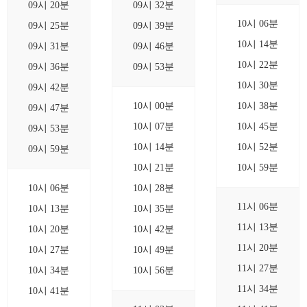
09시 20분
09시 32분
10시 06분
09시 25분
09시 39분
10시 14분
09시 31분
09시 46분
10시 22분
09시 36분
09시 53분
10시 30분
09시 42분
10시 00분
10시 38분
09시 47분
10시 07분
10시 45분
09시 53분
10시 14분
10시 52분
09시 59분
10시 21분
10시 59분
10시 06분
10시 28분
11시 06분
10시 13분
10시 35분
11시 13분
10시 20분
10시 42분
11시 20분
10시 27분
10시 49분
11시 27분
10시 34분
10시 56분
11시 34분
10시 41분