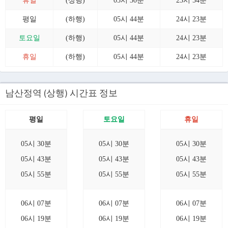
휴일
(상행)
05시 30분
23시 54분
평일
(하행)
05시 44분
24시 23분
토요일
(하행)
05시 44분
24시 23분
휴일
(하행)
05시 44분
24시 23분
남산정역 (상행) 시간표 정보
평일
토요일
휴일
05시 30분
05시 30분
05시 30분
05시 43분
05시 43분
05시 43분
05시 55분
05시 55분
05시 55분
06시 07분
06시 07분
06시 07분
06시 19분
06시 19분
06시 19분