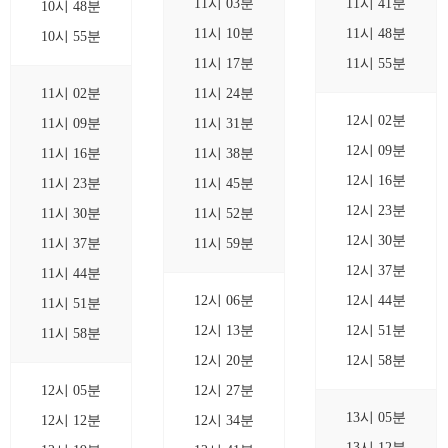
11시 03분
11시 41분
10시 48분
11시 10분
11시 48분
10시 55분
11시 17분
11시 55분
11시 02분
11시 24분
12시 02분
11시 09분
11시 31분
12시 09분
11시 16분
11시 38분
12시 16분
11시 23분
11시 45분
12시 23분
11시 30분
11시 52분
12시 30분
11시 37분
11시 59분
12시 37분
11시 44분
12시 06분
12시 44분
11시 51분
12시 13분
12시 51분
11시 58분
12시 20분
12시 58분
12시 05분
12시 27분
13시 05분
12시 12분
12시 34분
13시 12분