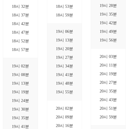
19시 28분
18시 32분
18시 53분
19시 35분
18시 37분
18시 59분
19시 42분
18시 42분
19시 06분
19시 49분
18시 47분
19시 13분
19시 56분
18시 52분
19시 20분
18시 57분
20시 03분
19시 27분
20시 11분
19시 02분
19시 34분
20시 19분
19시 08분
19시 41분
20시 27분
19시 13분
19시 48분
20시 35분
19시 19분
19시 55분
20시 43분
19시 24분
20시 02분
20시 51분
19시 30분
20시 09분
20시 59분
19시 35분
20시 16분
19시 41분