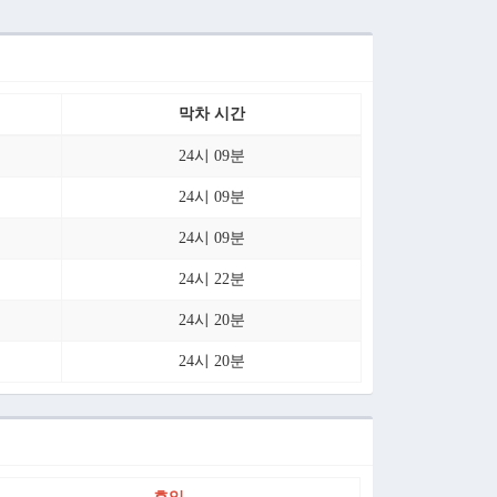
막차 시간
24시 09분
24시 09분
24시 09분
24시 22분
24시 20분
24시 20분