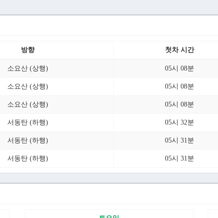
방향
첫차 시간
소요산 (상행)
05시 08분
소요산 (상행)
05시 08분
소요산 (상행)
05시 08분
서동탄 (하행)
05시 32분
서동탄 (하행)
05시 31분
서동탄 (하행)
05시 31분