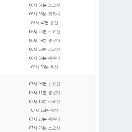
06시 31분
소요산
06시 38분
광운대
06시 42분
용산
06시 43분
소요산
06시 49분
광운대
06시 53분
소요산
06시 58분
광운대
06시 59분
용산
07시 03분
소요산
07시 11분
광운대
07시 16분
소요산
07시 16분
용산
07시 20분
광운대
07시 26분
소요산