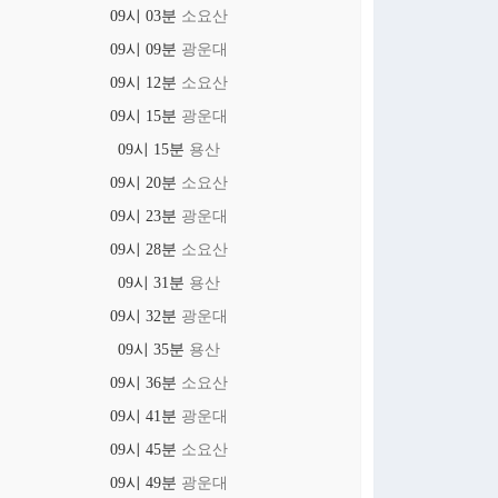
09시 03분
소요산
09시 09분
광운대
09시 12분
소요산
09시 15분
광운대
09시 15분
용산
09시 20분
소요산
09시 23분
광운대
09시 28분
소요산
09시 31분
용산
09시 32분
광운대
09시 35분
용산
09시 36분
소요산
09시 41분
광운대
09시 45분
소요산
09시 49분
광운대