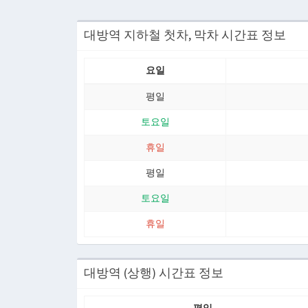
대방역 지하철 첫차, 막차 시간표 정보
요일
평일
토요일
휴일
평일
토요일
휴일
대방역 (상행) 시간표 정보