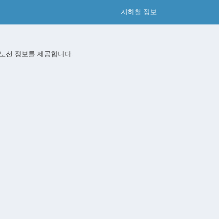
지하철 정보
노선 정보를 제공합니다.