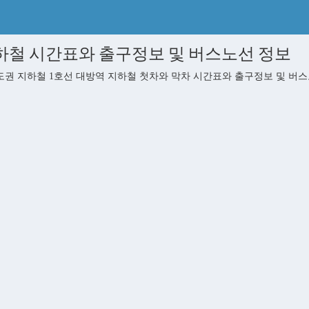
하철 시간표와 출구정보 및 버스노선 정보
 지하철 1호선 대방역 지하철 첫차와 막차 시간표와 출구정보 및 버스