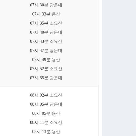
07시 30분
광운대
07시 33분
용산
07시 35분
소요산
07시 40분
광운대
07시 43분
소요산
07시 47분
광운대
07시 49분
용산
07시 52분
소요산
07시 55분
광운대
08시 02분
소요산
08시 05분
광운대
08시 05분
용산
08시 11분
소요산
08시 13분
용산