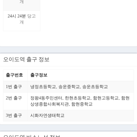
개
24시 24분
당고
개
오이도역 출구 정보
출구번호
출구정보
1번 출구
냉정초등학교, 송운중학교, 송운초등학교
2번 출구
정왕4동주민센터, 한현초등학교, 함현고등학교, 함현
상생종합사회복지관, 함현중학교
3번 출구
시화자연생태학교