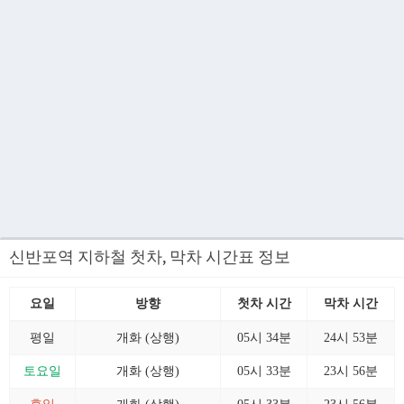
신반포역 지하철 첫차, 막차 시간표 정보
요일
방향
첫차 시간
막차 시간
평일
개화 (상행)
05시 34분
24시 53분
토요일
개화 (상행)
05시 33분
23시 56분