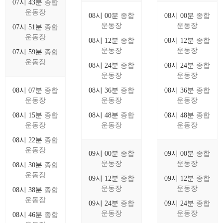
07시 43분
종합
운동장
08시 00분
종합
08시 00분
종합
운동장
운동장
07시 51분
종합
운동장
08시 12분
종합
08시 12분
종합
운동장
운동장
07시 59분
종합
운동장
08시 24분
종합
08시 24분
종합
운동장
운동장
08시 07분
종합
08시 36분
종합
08시 36분
종합
운동장
운동장
운동장
08시 15분
종합
08시 48분
종합
08시 48분
종합
운동장
운동장
운동장
08시 22분
종합
운동장
09시 00분
종합
09시 00분
종합
운동장
운동장
08시 30분
종합
운동장
09시 12분
종합
09시 12분
종합
운동장
운동장
08시 38분
종합
운동장
09시 24분
종합
09시 24분
종합
운동장
운동장
08시 46분
종합