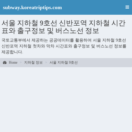
subway.koreatriptips.com
서울 지하철 9호선 신반포역 지하철 시간
표와 출구정보 및 버스노선 정보
국토교통부에서 제공하는 공공데이터를 활용하여 서울 지하철 9호선
신반포역 지하철 첫차와 막차 시간표와 출구정보 및 버스노선 정보를
제공합니다.
Home
지하철 정보
서울 지하철 9호선