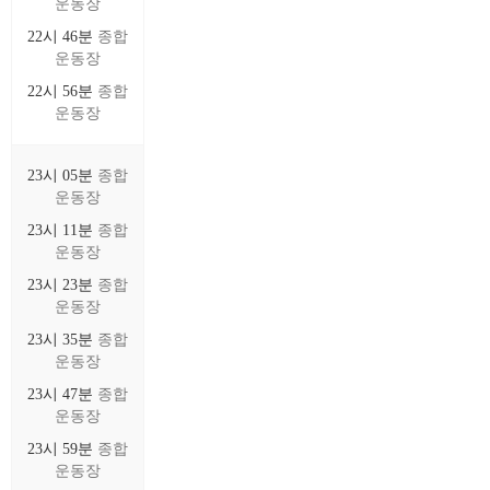
운동장
22시 46분
종합
운동장
22시 56분
종합
운동장
23시 05분
종합
운동장
23시 11분
종합
운동장
23시 23분
종합
운동장
23시 35분
종합
운동장
23시 47분
종합
운동장
23시 59분
종합
운동장