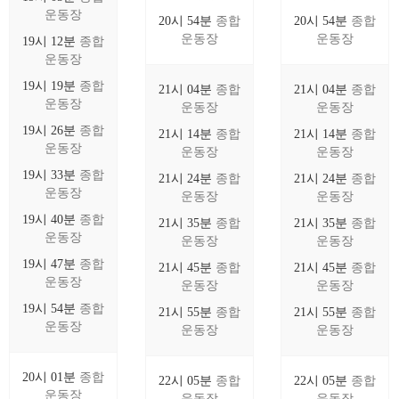
운동장
20시 54분
종합
20시 54분
종합
운동장
운동장
19시 12분
종합
운동장
19시 19분
종합
21시 04분
종합
21시 04분
종합
운동장
운동장
운동장
19시 26분
종합
21시 14분
종합
21시 14분
종합
운동장
운동장
운동장
19시 33분
종합
21시 24분
종합
21시 24분
종합
운동장
운동장
운동장
19시 40분
종합
21시 35분
종합
21시 35분
종합
운동장
운동장
운동장
19시 47분
종합
21시 45분
종합
21시 45분
종합
운동장
운동장
운동장
19시 54분
종합
21시 55분
종합
21시 55분
종합
운동장
운동장
운동장
20시 01분
종합
22시 05분
종합
22시 05분
종합
운동장
운동장
운동장