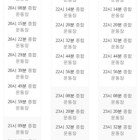
20시 08분
종합
22시 14분
종합
22시 14분
종합
운동장
운동장
운동장
20시 15분
종합
22시 20분
종합
22시 20분
종합
운동장
운동장
운동장
20시 22분
종합
22시 32분
종합
22시 32분
종합
운동장
운동장
운동장
20시 29분
종합
22시 44분
종합
22시 44분
종합
운동장
운동장
운동장
20시 39분
종합
22시 56분
종합
22시 56분
종합
운동장
운동장
운동장
20시 49분
종합
운동장
23시 08분
종합
23시 08분
종합
20시 59분
종합
운동장
운동장
운동장
23시 20분
종합
23시 20분
종합
운동장
운동장
21시 09분
종합
23시 32분
종합
23시 32분
종합
운동장
운동장
운동장