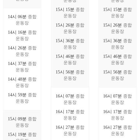
운동장
운동장
15시 15분
종합
15시 15분
종합
운동장
운동장
14시 06분
종합
운동장
15시 26분
종합
15시 26분
종합
운동장
운동장
14시 16분
종합
운동장
15시 36분
종합
15시 36분
종합
운동장
운동장
14시 26분
종합
운동장
15시 46분
종합
15시 46분
종합
운동장
운동장
14시 37분
종합
운동장
15시 56분
종합
15시 56분
종합
운동장
운동장
14시 48분
종합
운동장
14시 59분
종합
16시 07분
종합
16시 07분
종합
운동장
운동장
운동장
16시 17분
종합
16시 17분
종합
운동장
운동장
15시 09분
종합
운동장
16시 27분
종합
16시 27분
종합
운동장
운동장
15시 19분
종합