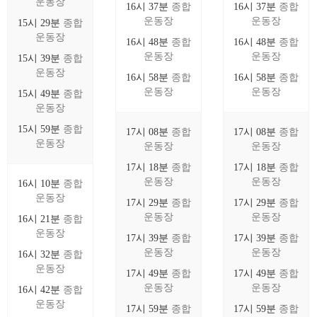
운동장
16시 37분
종합
16시 37분
종합
운동장
운동장
15시 29분
종합
운동장
16시 48분
종합
16시 48분
종합
운동장
운동장
15시 39분
종합
운동장
16시 58분
종합
16시 58분
종합
운동장
운동장
15시 49분
종합
운동장
15시 59분
종합
17시 08분
종합
17시 08분
종합
운동장
운동장
운동장
17시 18분
종합
17시 18분
종합
운동장
운동장
16시 10분
종합
운동장
17시 29분
종합
17시 29분
종합
운동장
운동장
16시 21분
종합
운동장
17시 39분
종합
17시 39분
종합
운동장
운동장
16시 32분
종합
운동장
17시 49분
종합
17시 49분
종합
운동장
운동장
16시 42분
종합
운동장
17시 59분
종합
17시 59분
종합