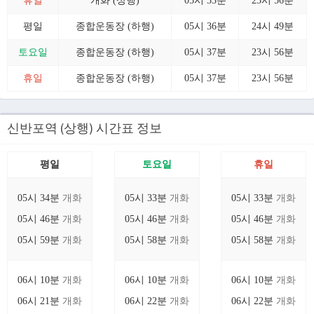
휴일
개화 (상행)
05시 33분
23시 56분
평일
종합운동장 (하행)
05시 36분
24시 49분
토요일
종합운동장 (하행)
05시 37분
23시 56분
휴일
종합운동장 (하행)
05시 37분
23시 56분
신반포역 (상행) 시간표 정보
평일
토요일
휴일
05시 34분
개화
05시 33분
개화
05시 33분
개화
05시 46분
개화
05시 46분
개화
05시 46분
개화
05시 59분
개화
05시 58분
개화
05시 58분
개화
06시 10분
개화
06시 10분
개화
06시 10분
개화
06시 21분
개화
06시 22분
개화
06시 22분
개화