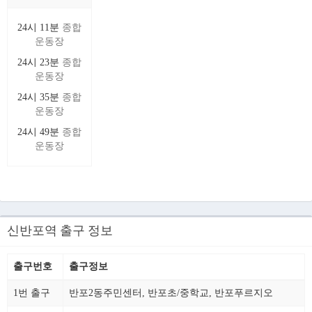
24시 11분
종합
운동장
24시 23분
종합
운동장
24시 35분
종합
운동장
24시 49분
종합
운동장
신반포역 출구 정보
출구번호
출구정보
1번 출구
반포2동주민센터, 반포초/중학교, 반포푸르지오