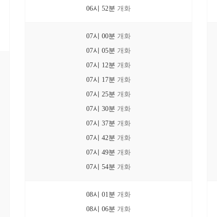
06시 52분
개화
07시 00분
개화
07시 05분
개화
07시 12분
개화
07시 17분
개화
07시 25분
개화
07시 30분
개화
07시 37분
개화
07시 42분
개화
07시 49분
개화
07시 54분
개화
08시 01분
개화
08시 06분
개화