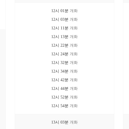
12시 01분
개화
12시 03분
개화
12시 11분
개화
12시 13분
개화
12시 22분
개화
12시 24분
개화
12시 32분
개화
12시 34분
개화
12시 42분
개화
12시 44분
개화
12시 52분
개화
12시 54분
개화
13시 03분
개화