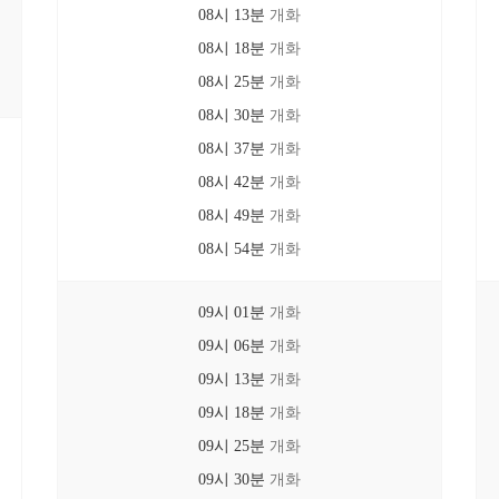
08시 13분
개화
08시 18분
개화
08시 25분
개화
08시 30분
개화
08시 37분
개화
08시 42분
개화
08시 49분
개화
08시 54분
개화
09시 01분
개화
09시 06분
개화
09시 13분
개화
09시 18분
개화
09시 25분
개화
09시 30분
개화