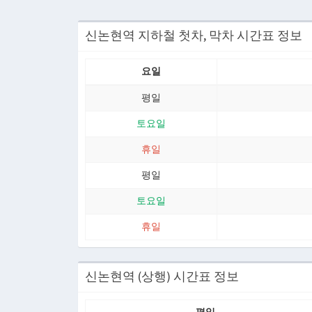
신논현역 지하철 첫차, 막차 시간표 정보
요일
평일
토요일
휴일
평일
토요일
휴일
신논현역 (상행) 시간표 정보