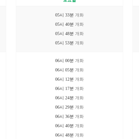
토요일
05시 33분
개화
05시 40분
개화
05시 48분
개화
05시 53분
개화
06시 00분
개화
06시 05분
개화
06시 12분
개화
06시 17분
개화
06시 24분
개화
06시 29분
개화
06시 36분
개화
06시 40분
개화
06시 48분
개화