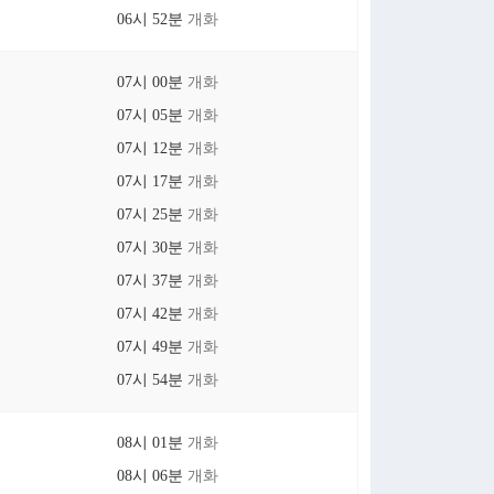
06시 52분
개화
07시 00분
개화
07시 05분
개화
07시 12분
개화
07시 17분
개화
07시 25분
개화
07시 30분
개화
07시 37분
개화
07시 42분
개화
07시 49분
개화
07시 54분
개화
08시 01분
개화
08시 06분
개화