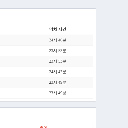
막차 시간
24시 46분
23시 53분
23시 53분
24시 42분
23시 49분
23시 49분