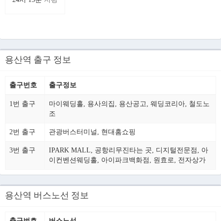
용산역 출구 정보
출구번호
출구정보
1번 출구
마이웨딩홀, 용사의집, 용산공고, 웨딩코리아, 철도노
조
2번 출구
관광버스터미널, 현대홈쇼핑
3번 출구
IPARK MALL, 공항리무진타는 곳, 디지털전문점, 아
이컨벤션웨딩홀, 아이파크백화점, 원효로, 전자상가
용산역 버스노선 정보
출구번호
버스노선