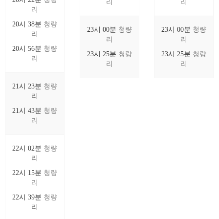
리
리
리
20시 38분
청량
23시 00분
청량
23시 00분
청량
리
리
리
20시 56분
청량
23시 25분
청량
23시 25분
청량
리
리
리
21시 23분
청량
리
21시 43분
청량
리
22시 02분
청량
리
22시 15분
청량
리
22시 39분
청량
리