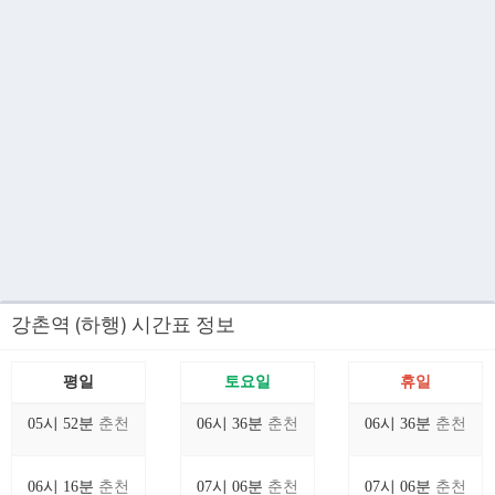
강촌역 (하행) 시간표 정보
평일
토요일
휴일
05시 52분
춘천
06시 36분
춘천
06시 36분
춘천
06시 16분
춘천
07시 06분
춘천
07시 06분
춘천