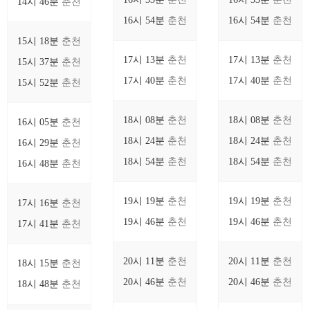
14시 46분
춘천
16시 54분
춘천
16시 54분
춘천
15시 18분
춘천
17시 13분
춘천
17시 13분
춘천
15시 37분
춘천
17시 40분
춘천
17시 40분
춘천
15시 52분
춘천
18시 08분
춘천
18시 08분
춘천
16시 05분
춘천
18시 24분
춘천
18시 24분
춘천
16시 29분
춘천
18시 54분
춘천
18시 54분
춘천
16시 48분
춘천
19시 19분
춘천
19시 19분
춘천
17시 16분
춘천
19시 46분
춘천
19시 46분
춘천
17시 41분
춘천
20시 11분
춘천
20시 11분
춘천
18시 15분
춘천
20시 46분
춘천
20시 46분
춘천
18시 48분
춘천