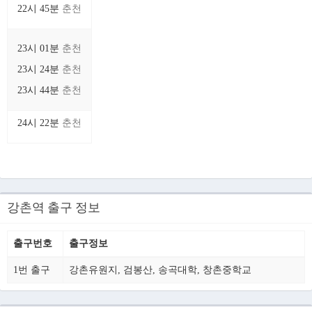
22시 45분
춘천
23시 01분
춘천
23시 24분
춘천
23시 44분
춘천
24시 22분
춘천
강촌역 출구 정보
출구번호
출구정보
1번 출구
강촌유원지, 검봉산, 송곡대학, 창촌중학교