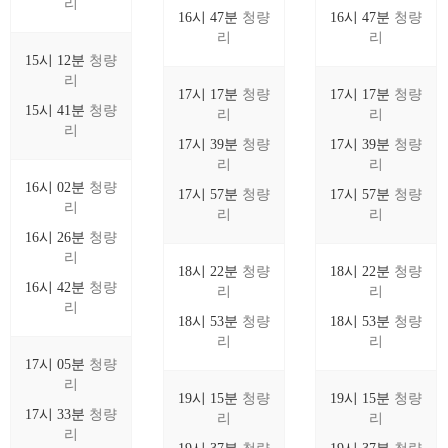
리
16시 47분
청량
16시 47분
청량
리
리
15시 12분
청량
리
17시 17분
청량
17시 17분
청량
15시 41분
청량
리
리
리
17시 39분
청량
17시 39분
청량
리
리
16시 02분
청량
17시 57분
청량
17시 57분
청량
리
리
리
16시 26분
청량
리
18시 22분
청량
18시 22분
청량
16시 42분
청량
리
리
리
18시 53분
청량
18시 53분
청량
리
리
17시 05분
청량
리
19시 15분
청량
19시 15분
청량
17시 33분
청량
리
리
리