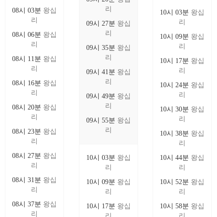
리
08시 03분
왕십
10시 03분
왕십
리
리
09시 27분
왕십
리
08시 06분
왕십
10시 09분
왕십
리
리
09시 35분
왕십
리
08시 11분
왕십
10시 17분
왕십
리
리
09시 41분
왕십
리
08시 16분
왕십
10시 24분
왕십
리
리
09시 49분
왕십
리
08시 20분
왕십
10시 30분
왕십
리
리
09시 55분
왕십
리
08시 23분
왕십
10시 38분
왕십
리
리
08시 27분
왕십
10시 03분
왕십
10시 44분
왕십
리
리
리
08시 31분
왕십
10시 09분
왕십
10시 52분
왕십
리
리
리
08시 37분
왕십
10시 17분
왕십
10시 58분
왕십
리
리
리