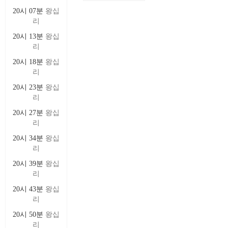
20시 07분
왕십
리
20시 13분
왕십
리
20시 18분
왕십
리
20시 23분
왕십
리
20시 27분
왕십
리
20시 34분
왕십
리
20시 39분
왕십
리
20시 43분
왕십
리
20시 50분
왕십
리