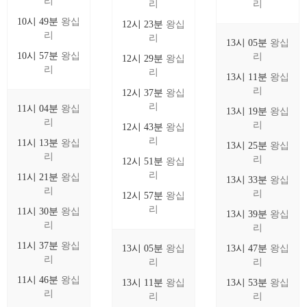
리
리
리
10시 49분
왕십
12시 23분
왕십
리
리
13시 05분
왕십
10시 57분
왕십
리
12시 29분
왕십
리
리
13시 11분
왕십
리
12시 37분
왕십
리
11시 04분
왕십
13시 19분
왕십
리
리
12시 43분
왕십
리
11시 13분
왕십
13시 25분
왕십
리
리
12시 51분
왕십
리
11시 21분
왕십
13시 33분
왕십
리
리
12시 57분
왕십
리
11시 30분
왕십
13시 39분
왕십
리
리
11시 37분
왕십
13시 05분
왕십
13시 47분
왕십
리
리
리
11시 46분
왕십
13시 11분
왕십
13시 53분
왕십
리
리
리