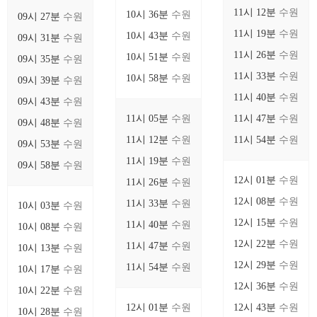
11시 12분
수원
10시 36분
수원
09시 27분
수원
11시 19분
수원
10시 43분
수원
09시 31분
수원
11시 26분
수원
10시 51분
수원
09시 35분
수원
11시 33분
수원
10시 58분
수원
09시 39분
수원
11시 40분
수원
09시 43분
수원
11시 05분
수원
11시 47분
수원
09시 48분
수원
11시 12분
수원
11시 54분
수원
09시 53분
수원
11시 19분
수원
09시 58분
수원
12시 01분
수원
11시 26분
수원
12시 08분
수원
11시 33분
수원
10시 03분
수원
12시 15분
수원
11시 40분
수원
10시 08분
수원
12시 22분
수원
11시 47분
수원
10시 13분
수원
12시 29분
수원
11시 54분
수원
10시 17분
수원
12시 36분
수원
10시 22분
수원
12시 01분
수원
12시 43분
수원
10시 28분
수원