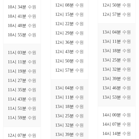
12시 08분
수원
12시 50분
수원
10시 34분
수원
12시 15분
수원
12시 57분
수원
10시 41분
수원
12시 22분
수원
10시 48분
수원
13시 04분
수원
12시 29분
수원
10시 55분
수원
13시 11분
수원
12시 36분
수원
13시 18분
수원
12시 43분
수원
11시 03분
수원
13시 25분
수원
12시 50분
수원
11시 11분
수원
13시 32분
수원
12시 57분
수원
11시 19분
수원
13시 39분
수원
11시 27분
수원
13시 04분
수원
13시 46분
수원
11시 35분
수원
13시 11분
수원
13시 53분
수원
11시 43분
수원
13시 18분
수원
11시 51분
수원
14시 00분
수원
13시 25분
수원
11시 59분
수원
14시 07분
수원
13시 32분
수원
14시 14분
수원
13시 39분
수원
12시 07분
수원