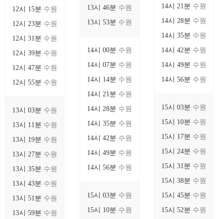
14시 21분
수원
13시 46분
수원
12시 15분
수원
14시 28분
수원
13시 53분
수원
12시 23분
수원
14시 35분
수원
12시 31분
수원
14시 00분
수원
14시 42분
수원
12시 39분
수원
14시 07분
수원
14시 49분
수원
12시 47분
수원
14시 14분
수원
14시 56분
수원
12시 55분
수원
14시 21분
수원
15시 03분
수원
14시 28분
수원
13시 03분
수원
15시 10분
수원
14시 35분
수원
13시 11분
수원
15시 17분
수원
14시 42분
수원
13시 19분
수원
15시 24분
수원
14시 49분
수원
13시 27분
수원
15시 31분
수원
14시 56분
수원
13시 35분
수원
15시 38분
수원
13시 43분
수원
15시 03분
수원
15시 45분
수원
13시 51분
수원
15시 10분
수원
15시 52분
수원
13시 59분
수원