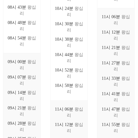
08시 43분
왕십
10시 24분
왕십
리
리
11시 06분
왕십
08시 48분
왕십
리
10시 30분
왕십
리
리
11시 12분
왕십
08시 54분
왕십
리
10시 38분
왕십
리
리
11시 21분
왕십
리
10시 44분
왕십
리
09시 00분
왕십
11시 27분
왕십
리
리
10시 52분
왕십
리
09시 07분
왕십
11시 33분
왕십
리
리
10시 58분
왕십
리
09시 14분
왕십
11시 41분
왕십
리
리
09시 21분
왕십
11시 06분
왕십
11시 47분
왕십
리
리
리
09시 28분
왕십
11시 12분
왕십
11시 55분
왕십
리
리
리