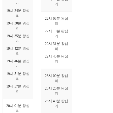
리
리
19시 24분
왕십
리
22시 08분
왕십
19시 30분
왕십
리
리
22시 19분
왕십
19시 35분
왕십
리
리
22시 31분
왕십
19시 42분
왕십
리
리
22시 45분
왕십
19시 46분
왕십
리
리
19시 51분
왕십
23시 00분
왕십
리
리
19시 57분
왕십
23시 20분
왕십
리
리
23시 40분
왕십
20시 01분
왕십
리
리