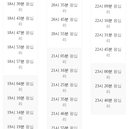
18시 39분
왕십
20시 35분
왕십
22시 09분
왕십
리
리
리
18시 43분
왕십
20시 45분
왕십
22시 16분
왕십
리
리
리
18시 47분
왕십
20시 55분
왕십
22시 31분
왕십
리
리
리
18시 53분
왕십
22시 45분
왕십
리
리
21시 05분
왕십
18시 57분
왕십
리
리
21시 16분
왕십
23시 00분
왕십
리
리
19시 04분
왕십
21시 25분
왕십
23시 20분
왕십
리
리
리
19시 10분
왕십
21시 35분
왕십
23시 40분
왕십
리
리
리
19시 14분
왕십
21시 46분
왕십
리
리
19시 19분
왕십
21시 55분
왕십