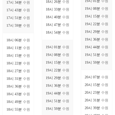
19시 01분
수원
18시 26분
수원
17시 34분
수원
19시 08분
수원
18시 33분
수원
17시 43분
수원
19시 15분
수원
18시 40분
수원
17시 51분
수원
19시 22분
수원
18시 47분
수원
17시 59분
수원
19시 29분
수원
18시 54분
수원
19시 36분
수원
18시 06분
수원
19시 01분
수원
19시 44분
수원
18시 11분
수원
19시 08분
수원
19시 51분
수원
18시 15분
수원
19시 15분
수원
19시 59분
수원
18시 22분
수원
19시 22분
수원
18시 27분
수원
20시 07분
수원
19시 29분
수원
18시 31분
수원
20시 15분
수원
19시 36분
수원
18시 36분
수원
20시 23분
수원
19시 44분
수원
18시 43분
수원
20시 31분
수원
19시 51분
수원
18시 49분
수원
20시 39분
수원
19시 59분
수원
18시 55분
수원