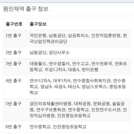
원인재역 출구 정보
출구번호
출구정보
1번 출구
국민은행, 남동공단, 상공회의소, 인천직업훈련원, 한
국산업인력관리공단
2번 출구
남동공단, 공단사무소
3번 출구
대동월드, 연수경찰서, 연수고교, 연수전화국, 연화초
등학교, 우성1.2차A, 대동A, 한미은행
4번 출구
연수1/2차A, 대우1차A, 연수종합사회복지관, 연수중
학교, 영남A, 세경A, 태산A, 영남스포렉스, 중앙초등
학교
5번 출구
경인의료재활센터병원, 대학공원, 문화공원, 솔밭공
원, 연수구보훈회관, 연수중학교, 인천연수도서관, 인
천적십자병원, 인천중앙초등학교
6번 출구
연수중학교, 인천중앙초등학교