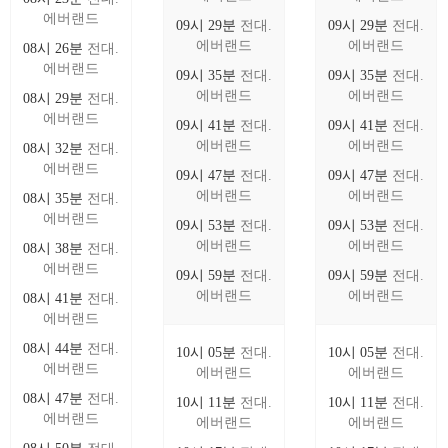
에버랜드
09시 29분
전대.
09시 29분
전대.
에버랜드
에버랜드
08시 26분
전대.
에버랜드
09시 35분
전대.
09시 35분
전대.
에버랜드
에버랜드
08시 29분
전대.
에버랜드
09시 41분
전대.
09시 41분
전대.
에버랜드
에버랜드
08시 32분
전대.
에버랜드
09시 47분
전대.
09시 47분
전대.
에버랜드
에버랜드
08시 35분
전대.
에버랜드
09시 53분
전대.
09시 53분
전대.
에버랜드
에버랜드
08시 38분
전대.
에버랜드
09시 59분
전대.
09시 59분
전대.
에버랜드
에버랜드
08시 41분
전대.
에버랜드
08시 44분
전대.
10시 05분
전대.
10시 05분
전대.
에버랜드
에버랜드
에버랜드
08시 47분
전대.
10시 11분
전대.
10시 11분
전대.
에버랜드
에버랜드
에버랜드