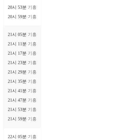
20시 53분
기흥
20시 59분
기흥
21시 05분
기흥
21시 11분
기흥
21시 17분
기흥
21시 23분
기흥
21시 29분
기흥
21시 35분
기흥
21시 41분
기흥
21시 47분
기흥
21시 53분
기흥
21시 59분
기흥
22시 05분
기흥