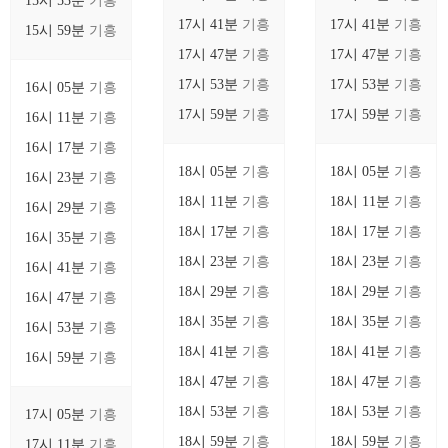
15시 53분
기흥
17시 41분
기흥
17시 41분
기흥
15시 59분
기흥
17시 47분
기흥
17시 47분
기흥
17시 53분
기흥
17시 53분
기흥
16시 05분
기흥
17시 59분
기흥
17시 59분
기흥
16시 11분
기흥
16시 17분
기흥
18시 05분
기흥
18시 05분
기흥
16시 23분
기흥
18시 11분
기흥
18시 11분
기흥
16시 29분
기흥
18시 17분
기흥
18시 17분
기흥
16시 35분
기흥
18시 23분
기흥
18시 23분
기흥
16시 41분
기흥
18시 29분
기흥
18시 29분
기흥
16시 47분
기흥
18시 35분
기흥
18시 35분
기흥
16시 53분
기흥
18시 41분
기흥
18시 41분
기흥
16시 59분
기흥
18시 47분
기흥
18시 47분
기흥
18시 53분
기흥
18시 53분
기흥
17시 05분
기흥
18시 59분
기흥
18시 59분
기흥
17시 11분
기흥