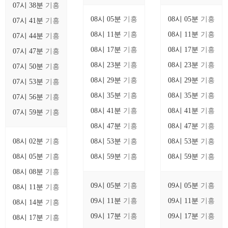
07시 38분
기흥
08시 05분
기흥
08시 05분
기흥
07시 41분
기흥
08시 11분
기흥
08시 11분
기흥
07시 44분
기흥
08시 17분
기흥
08시 17분
기흥
07시 47분
기흥
08시 23분
기흥
08시 23분
기흥
07시 50분
기흥
08시 29분
기흥
08시 29분
기흥
07시 53분
기흥
08시 35분
기흥
08시 35분
기흥
07시 56분
기흥
08시 41분
기흥
08시 41분
기흥
07시 59분
기흥
08시 47분
기흥
08시 47분
기흥
08시 02분
기흥
08시 53분
기흥
08시 53분
기흥
08시 05분
기흥
08시 59분
기흥
08시 59분
기흥
08시 08분
기흥
09시 05분
기흥
09시 05분
기흥
08시 11분
기흥
09시 11분
기흥
09시 11분
기흥
08시 14분
기흥
09시 17분
기흥
09시 17분
기흥
08시 17분
기흥