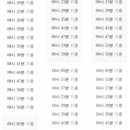
09시 23분
기흥
09시 23분
기흥
08시 20분
기흥
09시 29분
기흥
09시 29분
기흥
08시 23분
기흥
09시 35분
기흥
09시 35분
기흥
08시 26분
기흥
09시 41분
기흥
09시 41분
기흥
08시 29분
기흥
09시 47분
기흥
09시 47분
기흥
08시 32분
기흥
09시 53분
기흥
09시 53분
기흥
08시 35분
기흥
09시 59분
기흥
09시 59분
기흥
08시 38분
기흥
08시 41분
기흥
10시 05분
기흥
10시 05분
기흥
08시 44분
기흥
10시 11분
기흥
10시 11분
기흥
08시 47분
기흥
10시 17분
기흥
10시 17분
기흥
08시 50분
기흥
10시 23분
기흥
10시 23분
기흥
08시 53분
기흥
10시 29분
기흥
10시 29분
기흥
08시 56분
기흥
10시 35분
기흥
10시 35분
기흥
10시 41분
기흥
10시 41분
기흥
09시 02분
기흥