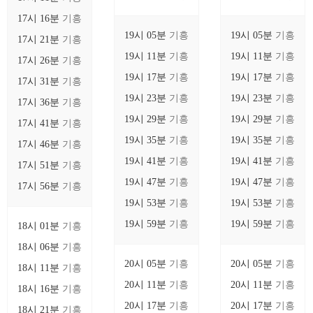
17시 16분
기흥
19시 05분
기흥
19시 05분
기흥
17시 21분
기흥
19시 11분
기흥
19시 11분
기흥
17시 26분
기흥
19시 17분
기흥
19시 17분
기흥
17시 31분
기흥
19시 23분
기흥
19시 23분
기흥
17시 36분
기흥
19시 29분
기흥
19시 29분
기흥
17시 41분
기흥
19시 35분
기흥
19시 35분
기흥
17시 46분
기흥
19시 41분
기흥
19시 41분
기흥
17시 51분
기흥
19시 47분
기흥
19시 47분
기흥
17시 56분
기흥
19시 53분
기흥
19시 53분
기흥
19시 59분
기흥
19시 59분
기흥
18시 01분
기흥
18시 06분
기흥
20시 05분
기흥
20시 05분
기흥
18시 11분
기흥
20시 11분
기흥
20시 11분
기흥
18시 16분
기흥
20시 17분
기흥
20시 17분
기흥
18시 21분
기흥