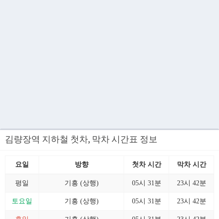
김량장역 지하철 첫차, 막차 시간표 정보
요일
방향
첫차 시간
막차 시간
평일
기흥 (상행)
05시 31분
23시 42분
토요일
기흥 (상행)
05시 31분
23시 42분