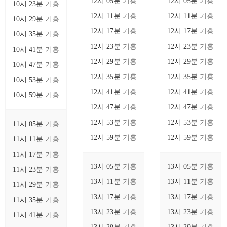
12시 05분
기흥
12시 05분
기흥
10시 23분
기흥
12시 11분
기흥
12시 11분
기흥
10시 29분
기흥
12시 17분
기흥
12시 17분
기흥
10시 35분
기흥
12시 23분
기흥
12시 23분
기흥
10시 41분
기흥
12시 29분
기흥
12시 29분
기흥
10시 47분
기흥
12시 35분
기흥
12시 35분
기흥
10시 53분
기흥
12시 41분
기흥
12시 41분
기흥
10시 59분
기흥
12시 47분
기흥
12시 47분
기흥
12시 53분
기흥
12시 53분
기흥
11시 05분
기흥
12시 59분
기흥
12시 59분
기흥
11시 11분
기흥
11시 17분
기흥
13시 05분
기흥
13시 05분
기흥
11시 23분
기흥
13시 11분
기흥
13시 11분
기흥
11시 29분
기흥
13시 17분
기흥
13시 17분
기흥
11시 35분
기흥
13시 23분
기흥
13시 23분
기흥
11시 41분
기흥