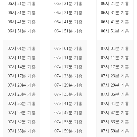
06시 21분
기흥
06시 21분
기흥
06시 21분
기흥
06시 31분
기흥
06시 31분
기흥
06시 31분
기흥
06시 41분
기흥
06시 41분
기흥
06시 41분
기흥
06시 51분
기흥
06시 51분
기흥
06시 51분
기흥
07시 01분
기흥
07시 01분
기흥
07시 01분
기흥
07시 11분
기흥
07시 11분
기흥
07시 11분
기흥
07시 14분
기흥
07시 17분
기흥
07시 17분
기흥
07시 17분
기흥
07시 23분
기흥
07시 23분
기흥
07시 20분
기흥
07시 29분
기흥
07시 29분
기흥
07시 23분
기흥
07시 35분
기흥
07시 35분
기흥
07시 26분
기흥
07시 41분
기흥
07시 41분
기흥
07시 29분
기흥
07시 47분
기흥
07시 47분
기흥
07시 32분
기흥
07시 53분
기흥
07시 53분
기흥
07시 35분
기흥
07시 59분
기흥
07시 59분
기흥