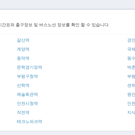
간표와 출구정보 및 버스노선 정보를 확인 할 수 있습니다.
갈산역
경
계양역
국
동막역
동
문학경기장역
박
부평구청역
부
선학역
센
예술회관역
원
인천시청역
인
작전역
지
테크노파크역