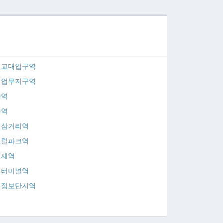
인교대입구역
제업무지구역
수역
촌역
평삼거리역
트럴파크역
인재역
천터미널역
식정보단지역