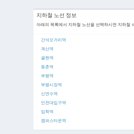
지하철 노선 정보
아래의 목록에서 지하철 노선을 선택하시면 지하철 시
간석오거리역
계산역
귤현역
동춘역
부평역
부평시장역
신연수역
인천대입구역
임학역
캠퍼스타운역