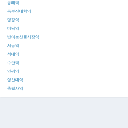
동래역
동부산대학역
명장역
미남역
반여농산물시장역
서동역
석대역
수안역
안평역
영산대역
충렬사역